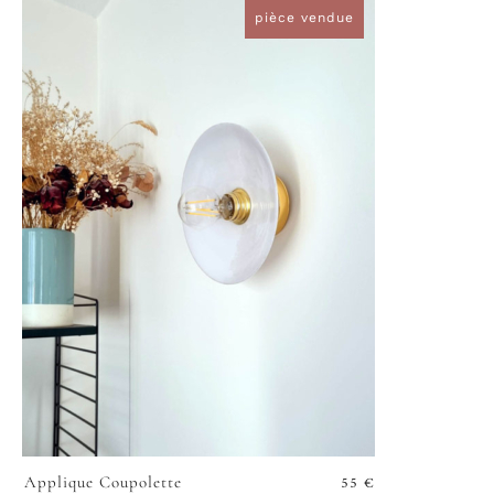
pièce vendue
55
€
Applique Coupolette