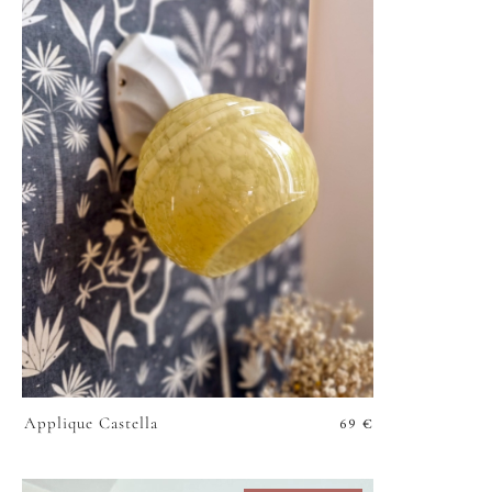
69
€
Applique Castella
VOIR