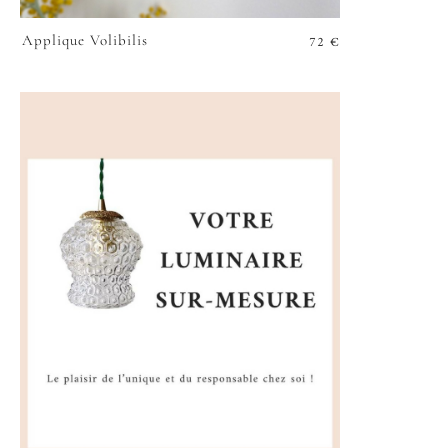
72
€
Applique Volibilis
VOIR