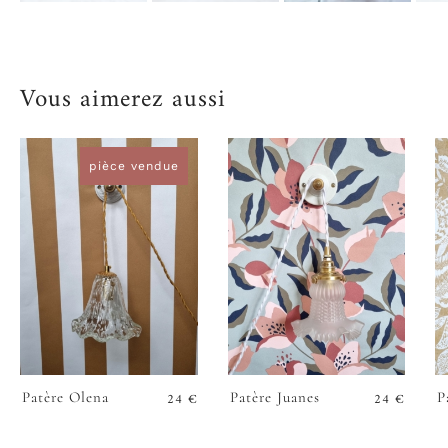
Vous aimerez aussi
pièce vendue
24
€
24
€
Patère Olena
Patère Juanes
P
VOIR
VOIR