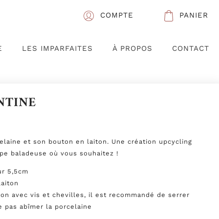
COMPTE
PANIER
E
LES IMPARFAITES
À PROPOS
CONTACT
NTINE
elaine et son bouton en laiton. Une création upcycling
pe baladeuse où vous souhaitez !
ur 5,5cm
laiton
ion avec vis et chevilles, il est recommandé de serrer
 pas abîmer la porcelaine