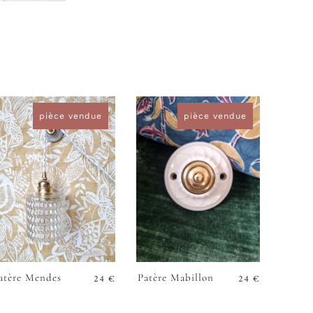
pièce vendue
pièce vendue
24
€
24
€
atère Mendes
Patère Mabillon
VOIR
VOIR