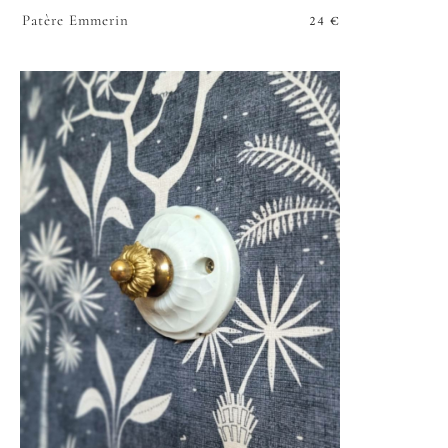
24
€
Patère Emmerin
VOIR