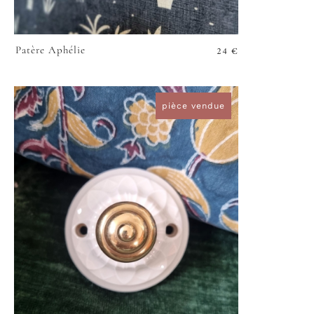
24
€
Patère Aphélie
VOIR
pièce vendue