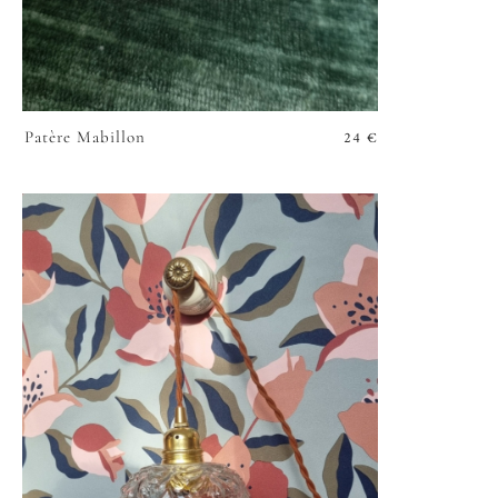
24
€
Patère Mabillon
VOIR